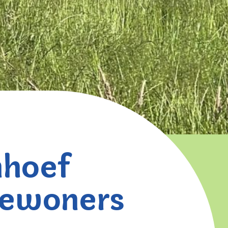
nhoef
bewoners