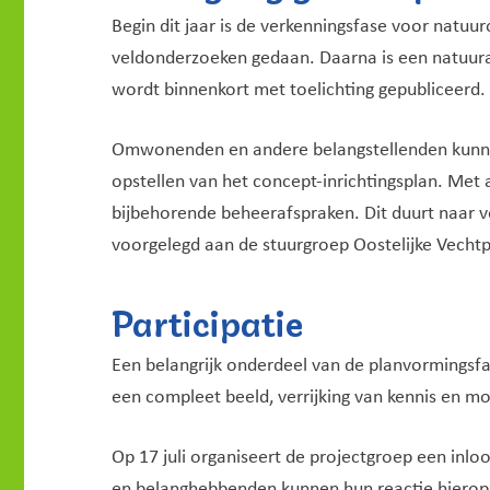
Begin dit jaar is de verkenningsfase voor natuu
veldonderzoeken gedaan. Daarna is een natuura
wordt binnenkort met toelichting gepubliceerd.
Omwonenden en andere belangstellenden kunne
opstellen van het concept-inrichtingsplan. Me
bijbehorende beheerafspraken. Dit duurt naar v
voorgelegd aan de stuurgroep Oostelijke Vecht
Participatie
Een belangrijk onderdeel van de planvormingsf
een compleet beeld, verrijking van kennis en mog
Op 17 juli organiseert de projectgroep een inl
en belanghebbenden kunnen hun reactie hierop 