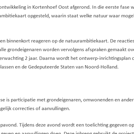
rontwikkeling in Kortenhoef Oost afgerond. In die eerste fase
mbitiekaart opgesteld, waarin staat welke natuur waar mogeli
n binnenkort reageren op de natuurambitiekaart. De reacti
t alle grondeigenaren worden vervolgens afspraken gemaakt o
erwachting 2 jaar. Daarna wordt het ontwerp-inrichtingsplan o
plassen en de Gedeputeerde Staten van Noord-Holland.
ase is participatie met grondeigenaren, omwonenden en ander
elijk correcties of aanvullingen.
oopavond. Tijdens deze avond wordt een toelichting gegeven 
geven en aanvullingen doen. Deze inbreng gebruikt de project