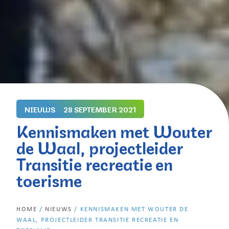
NIEUWS
28 SEPTEMBER 2021
Kennismaken met Wouter
de Waal, projectleider
Transitie recreatie en
toerisme
HOME
/
NIEUWS
/
KENNISMAKEN MET WOUTER DE
WAAL, PROJECTLEIDER TRANSITIE RECREATIE EN