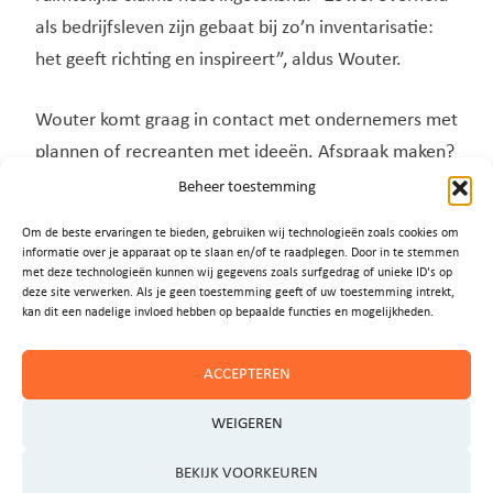
als bedrijfsleven zijn gebaat bij zo’n inventarisatie:
het geeft richting en inspireert”, aldus Wouter.
Wouter komt graag in contact met ondernemers met
plannen of recreanten met ideeën. Afspraak maken?
Neem gerust contact op. Hij is te bereiken via
Beheer toestemming
w.dewaal@wijdemeren.nl
.
Om de beste ervaringen te bieden, gebruiken wij technologieën zoals cookies om
informatie over je apparaat op te slaan en/of te raadplegen. Door in te stemmen
met deze technologieën kunnen wij gegevens zoals surfgedrag of unieke ID's op
deze site verwerken. Als je geen toestemming geeft of uw toestemming intrekt,
kan dit een nadelige invloed hebben op bepaalde functies en mogelijkheden.
ACCEPTEREN
WEIGEREN
BEKIJK VOORKEUREN