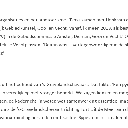
organisaties en het landtoerisme. ‘Eerst samen met Henk van 
lijk Gebied Amstel, Gooi en Vecht. Vanaf, ik meen 2013, als 
) in de Gebiedscommissie Amstel, Diemen, Gooi en Vecht.’ Oo
elijke Vechtplassen. ‘Daarin was ik vertegenwoordiger in de
r.’
 ooit het behoud van ’s-Gravelandschevaart. Dat lukte. ‘Een p
 in vergelijking met vroeger beperkt. We zagen kansen en mog
, de kaderrichtlijn water, wat samenwerking essentieel maakt.
zoals de ’s-Gravelandschevaart richting Fort Uit de Meer aan 
vaarverbinding herstellen met kasteel Sypestein in Loosdrecht