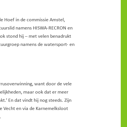
de Hoef in de commissie Amstel,
bestuurslid namens HISWA-RECRON en
k stond hij – met velen benadrukt
 stuurgroep namens de watersport- en
yrrusoverwinning, want door de vele
elijkheden, maar ook dat er meer
’ En dat vindt hij nog steeds. Zijn
de Vecht en via de Karnemelksloot
.