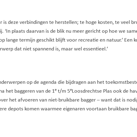
r is deze verbindingen te herstellen; te hoge kosten, te veel b
hij. ‘In plaats daarvan is de blik nu meer gericht op hoe we sa
lange termijn geschikt blijft voor recreatie en natuur.’ Een 
derwerp dat niet spannend is, maar wel essentieel.’
 onderwerpen op de agenda die bijdragen aan het toekomstbest
e
e
na het baggeren van de 1
t/m 5
Loosdrechtse Plas ook de hav
 over het afvoeren van niet-bruikbare bagger – want dat is no
rdere depots komen waarmee eigenaren voortaan bruikbare bag