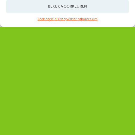
BEKIJK VOORKEUREN
Cookiebeleid
Privacyverklaring
Impressum
Contact
Heeft u vragen, ideeën of wilt u graag een afspraak
maken?
Neem even contact op met het programmabureau:
secretariaat_ovp@noord-holland.nl