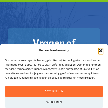
Vragen of
ideeën?
Beheer toestemming
Om de beste ervaringen te bieden, gebruiken wij technologieën zoals cookies om
Laat het ons weten!
informatie over je apparaat op te slaan en/of te raadplegen. Door in te stemmen
met deze technologieën kunnen wij gegevens zoals surfgedrag of unieke ID's op
deze site verwerken. Als je geen toestemming geeft of uw toestemming intrekt,
E-MAIL ONS
kan dit een nadelige invloed hebben op bepaalde functies en mogelijkheden.
ACCEPTEREN
WEIGEREN