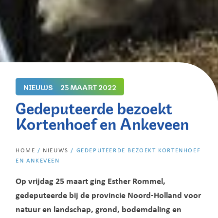
NIEUWS
25 MAART 2022
Gedeputeerde bezoekt
Kortenhoef en Ankeveen
HOME
/
NIEUWS
/
GEDEPUTEERDE BEZOEKT KORTENHOEF
EN ANKEVEEN
Op vrijdag 25 maart ging Esther Rommel,
gedeputeerde bij de provincie Noord-Holland voor
natuur en landschap, grond, bodemdaling en