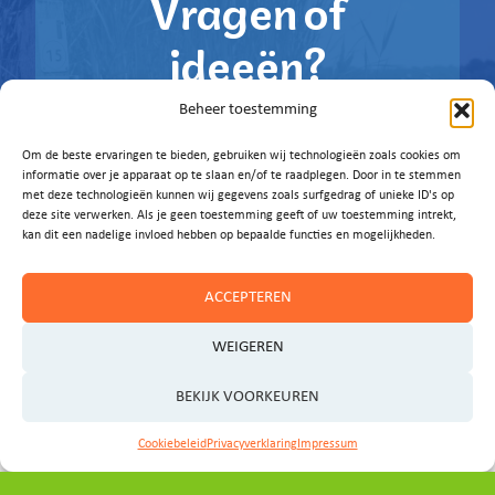
Vragen of
ideeën?
Beheer toestemming
Laat het ons weten!
Om de beste ervaringen te bieden, gebruiken wij technologieën zoals cookies om
E-MAIL ONS
informatie over je apparaat op te slaan en/of te raadplegen. Door in te stemmen
met deze technologieën kunnen wij gegevens zoals surfgedrag of unieke ID's op
deze site verwerken. Als je geen toestemming geeft of uw toestemming intrekt,
kan dit een nadelige invloed hebben op bepaalde functies en mogelijkheden.
ACCEPTEREN
WEIGEREN
BEKIJK VOORKEUREN
Cookiebeleid
Privacyverklaring
Impressum