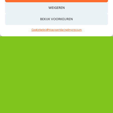
WEIGEREN
BEKIJK VOORKEUREN
Contact
Cookiebeleid
Privacyverklaring
Impressum
Heeft u vragen, ideeën of wilt u graag een afspraak
maken?
Neem even contact op met het programmabureau:
secretariaat_ovp@noord-holland.nl
Volg ons