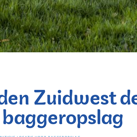
den Zuidwest de
r baggeropslag