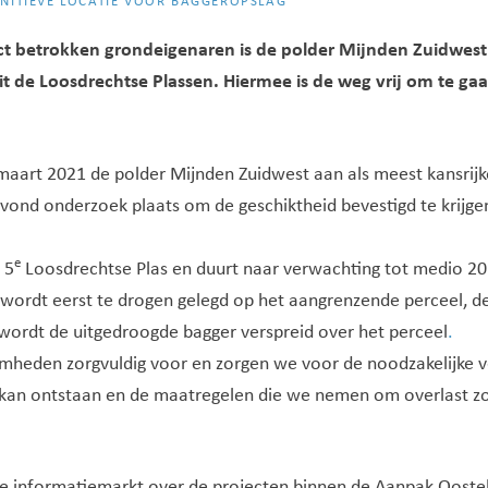
INITIEVE LOCATIE VOOR BAGGEROPSLAG
t betrokken grondeigenaren is de polder Mijnden Zuidwest 
 uit de Loosdrechtse Plassen. Hiermee is de weg vrij om te g
aart 2021 de polder Mijnden Zuidwest aan als meest kansrijke 
vond onderzoek plaats om de geschiktheid bevestigd te krijgen
e
 5
Loosdrechtse Plas en duurt naar verwachting tot medio 20
wordt eerst te drogen gelegd op het aangrenzende perceel, d
 wordt de uitgedroogde bagger verspreid over het perceel
.
eden zorgvuldig voor en zorgen we voor de noodzakelijke 
 kan ontstaan en de maatregelen die we nemen om overlast z
e informatiemarkt over de projecten binnen de Aanpak Oosteli