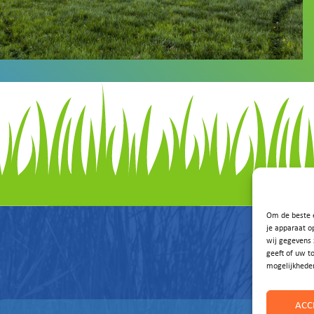
Om de beste e
je apparaat o
wij gegevens 
geeft of uw t
mogelijkhede
ACC