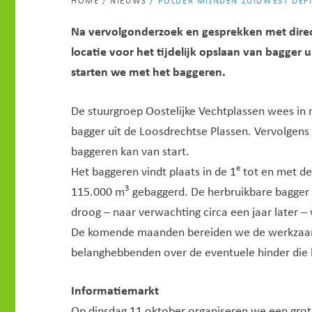
HOME
/
NIEUWS
/
POLDER MIJNDEN ZUIDWEST DEF
Na vervolgonderzoek en gesprekken met direc
locatie voor het tijdelijk opslaan van bagger
starten we met het baggeren.
De stuurgroep Oostelijke Vechtplassen wees in m
bagger uit de Loosdrechtse Plassen. Vervolgens 
baggeren kan van start.
e
Het baggeren vindt plaats in de 1
tot en met de
3
115.000 m
gebaggerd. De herbruikbare bagger 
droog – naar verwachting circa een jaar later –
De komende maanden bereiden we de werkzaamh
belanghebbenden over de eventuele hinder die
Informatiemarkt
Op dinsdag 11 oktober organiseren we een grot