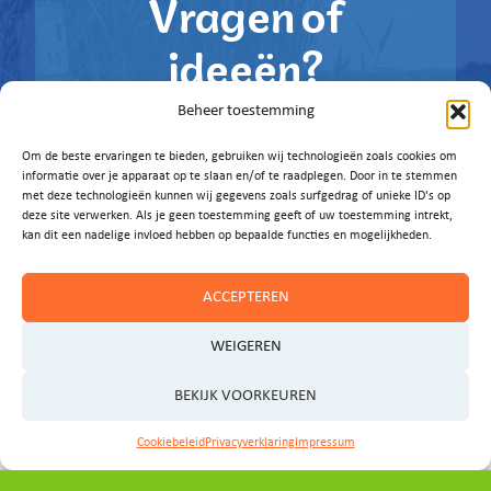
Vragen of
ideeën?
Beheer toestemming
Laat het ons weten!
Om de beste ervaringen te bieden, gebruiken wij technologieën zoals cookies om
E-MAIL ONS
informatie over je apparaat op te slaan en/of te raadplegen. Door in te stemmen
met deze technologieën kunnen wij gegevens zoals surfgedrag of unieke ID's op
deze site verwerken. Als je geen toestemming geeft of uw toestemming intrekt,
kan dit een nadelige invloed hebben op bepaalde functies en mogelijkheden.
ACCEPTEREN
WEIGEREN
BEKIJK VOORKEUREN
Cookiebeleid
Privacyverklaring
Impressum