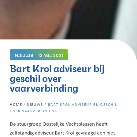
NIEUWS
12 MEI 2021
Bart Krol adviseur bij
geschil over
vaarverbinding
HOME
/
NIEUWS
/
BART KROL ADVISEUR BIJ GESCHIL
OVER VAARVERBINDING
De stuurgroep Oostelijke Vechtplassen heeft
zelfstandig adviseur Bart Krol gevraagd een niet-