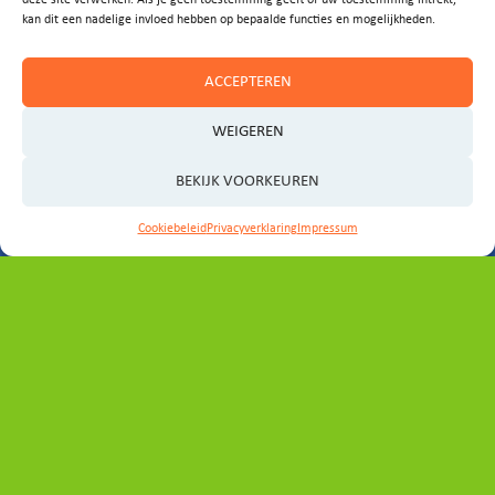
deze site verwerken. Als je geen toestemming geeft of uw toestemming intrekt,
kan dit een nadelige invloed hebben op bepaalde functies en mogelijkheden.
ACCEPTEREN
WEIGEREN
BEKIJK VOORKEUREN
Cookiebeleid
Privacyverklaring
Impressum