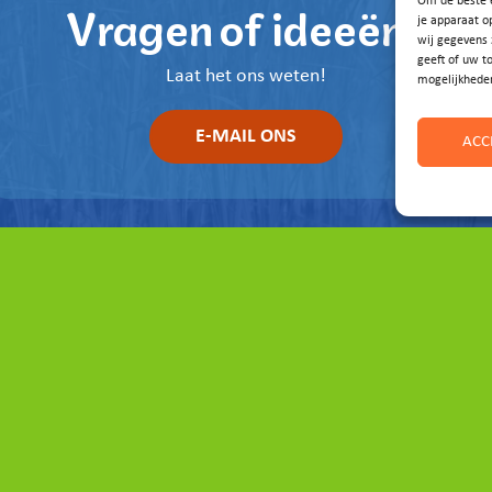
Vragen of ideeën?
Om de beste e
je apparaat o
wij gegevens 
geeft of uw t
Laat het ons weten!
mogelijkhede
E-MAIL ONS
ACC