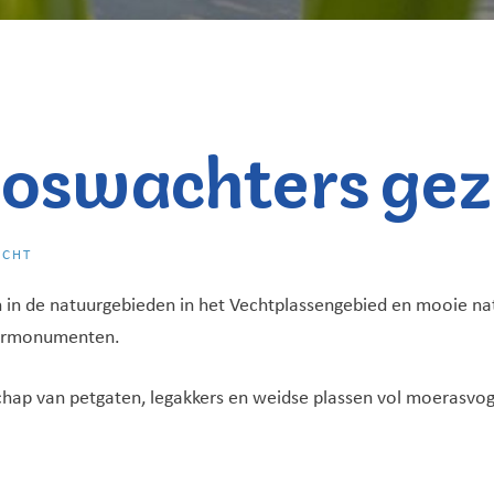
 boswachters ge
OCHT
n in de natuurgebieden in het Vechtplassengebied en mooie nat
tuurmonumenten.
dschap van petgaten, legakkers en weidse plassen vol moerasvo