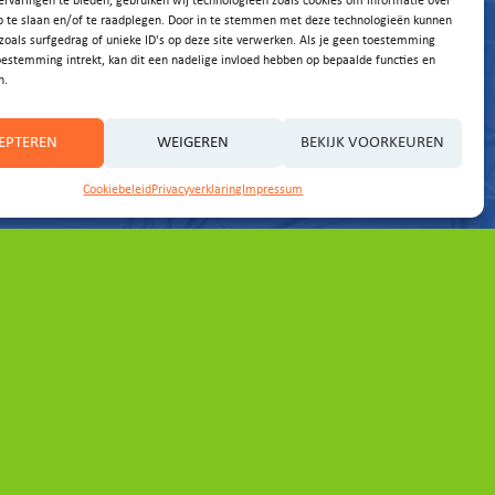
rvaringen te bieden, gebruiken wij technologieën zoals cookies om informatie over
p te slaan en/of te raadplegen. Door in te stemmen met deze technologieën kunnen
zoals surfgedrag of unieke ID's op deze site verwerken. Als je geen toestemming
oestemming intrekt, kan dit een nadelige invloed hebben op bepaalde functies en
n.
EPTEREN
WEIGEREN
BEKIJK VOORKEUREN
Cookiebeleid
Privacyverklaring
Impressum