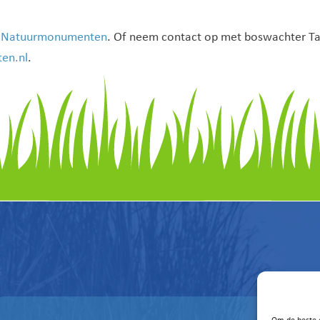
n Natuurmonumenten
. Of neem contact op met boswachter T
en.nl
.