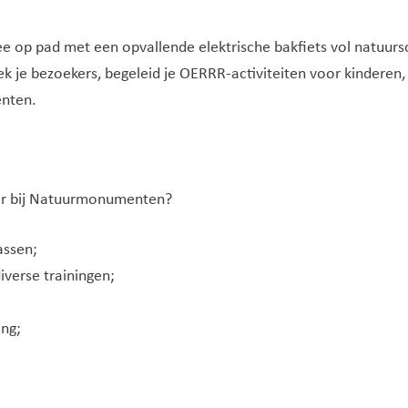
wee op pad met een opvallende elektrische bakfiets vol natuurs
ek je bezoekers, begeleid je OERRR-activiteiten voor kinderen
enten.
ter bij Natuurmonumenten?
assen;
verse trainingen;
ing;