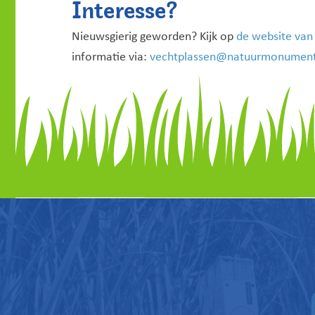
Interesse?
Nieuwsgierig geworden? Kijk op
de website va
informatie via:
vechtplassen@natuurmonument