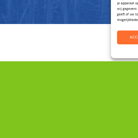
je apparaat o
wij gegevens 
geeft of uw t
mogelijkhede
ACC
Direct naar
Home
Aanpak
Projecten
Gebieden