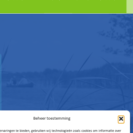
Beheer toestemming
rvaringen te bieden, gebruiken wij technologieën zoals cookies om informatie over