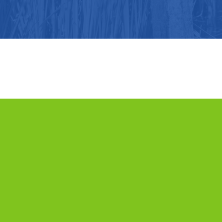
Contact
Heeft u vragen, ideeën of wilt u graag een afspraak
maken?
Neem even contact op met het programmabureau: