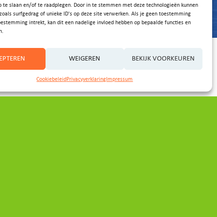
p te slaan en/of te raadplegen. Door in te stemmen met deze technologieën kunnen
zoals surfgedrag of unieke ID's op deze site verwerken. Als je geen toestemming
oestemming intrekt, kan dit een nadelige invloed hebben op bepaalde functies en
n.
EPTEREN
WEIGEREN
BEKIJK VOORKEUREN
Cookiebeleid
Privacyverklaring
Impressum
Partners
Provincie Noord-Holland
|
Provincie Utrecht
|
Gemeente Wijdemeren
|
Gemeente Stichtse Vecht
|
Gemeente Hilversum
|
Waternet
|
Waterschap Amstel, Gooi en Vecht
|