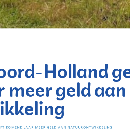
oord-Holland g
 meer geld aan
ikkeling
EFT KOMEND JAAR MEER GELD AAN NATUURONTWIKKELING