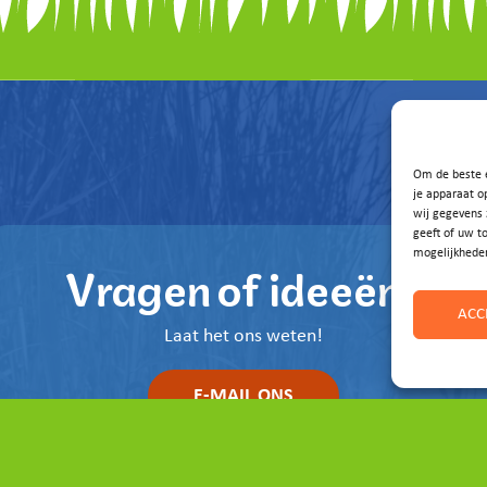
Om de beste e
je apparaat o
wij gegevens 
geeft of uw t
mogelijkhede
Vragen of ideeën?
ACC
Laat het ons weten!
E-MAIL ONS