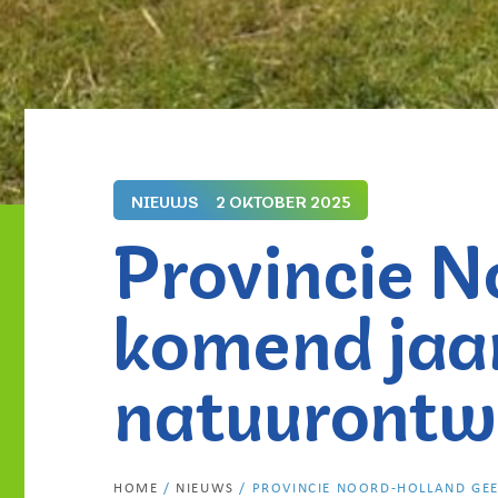
NIEUWS
2 OKTOBER 2025
Provincie N
komend jaar
natuurontw
HOME
/
NIEUWS
/
PROVINCIE NOORD-HOLLAND GE