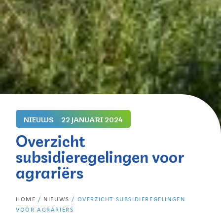
NIEUWS
22 JANUARI 2024
Overzicht
subsidieregelingen voor
agrariërs
HOME
/
NIEUWS
/
OVERZICHT SUBSIDIEREGELINGEN
VOOR AGRARIËRS