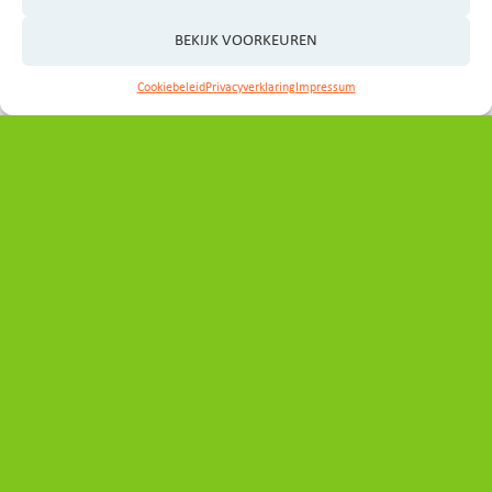
BEKIJK VOORKEUREN
Volg ons
Cookiebeleid
Privacyverklaring
Impressum
Direct naar
Home
Aanpak
Projecten
Gebieden
Organisatie
Nieuws
Nieuwsbrief