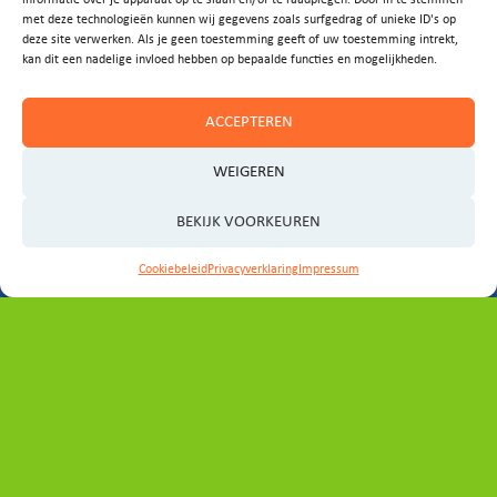
informatie over je apparaat op te slaan en/of te raadplegen. Door in te stemmen
met deze technologieën kunnen wij gegevens zoals surfgedrag of unieke ID's op
ideeën?
deze site verwerken. Als je geen toestemming geeft of uw toestemming intrekt,
kan dit een nadelige invloed hebben op bepaalde functies en mogelijkheden.
Laat het ons weten!
ACCEPTEREN
E-MAIL ONS
WEIGEREN
BEKIJK VOORKEUREN
Cookiebeleid
Privacyverklaring
Impressum