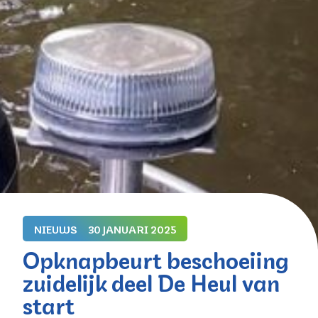
NIEUWS
30 JANUARI 2025
Opknapbeurt beschoeiing
zuidelijk deel De Heul van
start