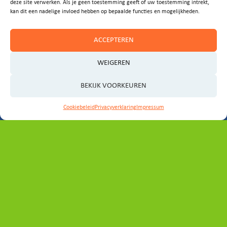
deze site verwerken. Als je geen toestemming geeft of uw toestemming intrekt,
kan dit een nadelige invloed hebben op bepaalde functies en mogelijkheden.
Laat het ons weten!
ACCEPTEREN
E-MAIL ONS
WEIGEREN
BEKIJK VOORKEUREN
Cookiebeleid
Privacyverklaring
Impressum