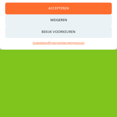
ACCEPTEREN
WEIGEREN
BEKIJK VOORKEUREN
Contact
Cookiebeleid
Privacyverklaring
Impressum
Heeft u vragen, ideeën of wilt u graag een afspraak
maken?
Neem even contact op met het programmabureau:
secretariaat_ovp@noord-holland.nl
Volg ons