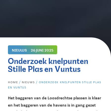
NIEUWS
26 JUNI 2025
Onderzoek knelpunten
Stille Plas en Vuntus
HOME
/
NIEUWS
/
ONDERZOEK KNELPUNTEN STILLE PLAS
EN VUNTUS
Het baggeren van de Loosdrechtse plassen is klaar
en het baggeren van de havens is in gang gezet