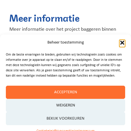
Meer informatie
Meer informatie over het project baggeren binnen
het programma Aanpak Oostelijke Vechtplassen
Beheer toestemming
vindt u op
de projectenpagina op deze website
.
Om de beste ervaringen te bieden, gebruiken wij technologieën zoals cookies om
informatie over je apparaat op te slaan en/of te raadplegen. Door in te stemmen
met deze technologieën kunnen wij gegevens zoals surfgedrag of unieke ID's op
deze site verwerken. Als je geen toestemming geeft of uw toestemming intrekt,
kan dit een nadelige invloed hebben op bepaalde functies en mogelijkheden.
ACCEPTEREN
WEIGEREN
BEKIJK VOORKEUREN