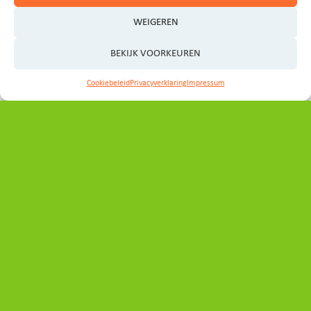
WEIGEREN
BEKIJK VOORKEUREN
Contact
Cookiebeleid
Privacyverklaring
Impressum
Heeft u vragen, ideeën of wilt u graag een afspraak
maken?
Neem even contact op met het programmabureau:
secretariaat_ovp@noord-holland.nl
Volg ons