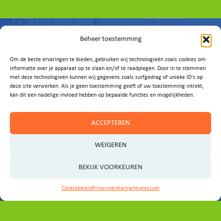
Beheer toestemming
Om de beste ervaringen te bieden, gebruiken wij technologieën zoals cookies om
informatie over je apparaat op te slaan en/of te raadplegen. Door in te stemmen
met deze technologieën kunnen wij gegevens zoals surfgedrag of unieke ID's op
deze site verwerken. Als je geen toestemming geeft of uw toestemming intrekt,
Vragen of
kan dit een nadelige invloed hebben op bepaalde functies en mogelijkheden.
ideeën?
ACCEPTEREN
WEIGEREN
Laat het ons weten!
BEKIJK VOORKEUREN
E-MAIL ONS
Cookiebeleid
Privacyverklaring
Impressum