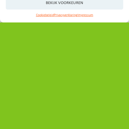
BEKIJK VOORKEUREN
Cookiebeleid
Privacyverklaring
Impressum
Contact
Heeft u vragen, ideeën of wilt u graag een afspraak
maken?
Neem even contact op met het programmabureau:
secretariaat_ovp@noord-holland.nl