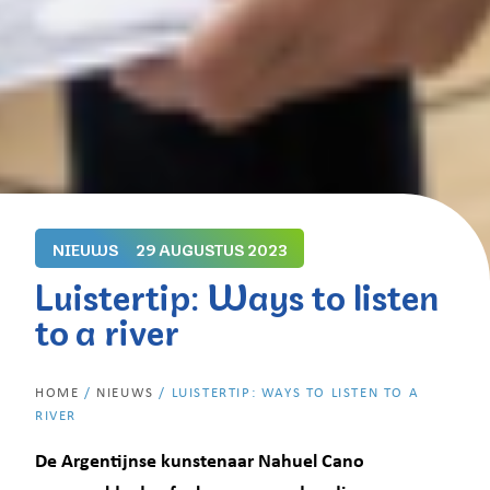
NIEUWS
29 AUGUSTUS 2023
Luistertip: Ways to listen
to a river
HOME
/
NIEUWS
/
LUISTERTIP: WAYS TO LISTEN TO A
RIVER
De Argentijnse kunstenaar Nahuel Cano