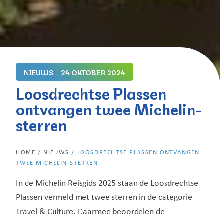
NIEUWS
24 OKTOBER 2024
Loosdrechtse Plassen
ontvangen twee Michelin-
sterren
HOME
/
NIEUWS
/
LOOSDRECHTSE PLASSEN ONTVANGEN
TWEE MICHELIN-STERREN
In de Michelin Reisgids 2025 staan de Loosdrechtse
Plassen vermeld met twee sterren in de categorie
Travel & Culture. Daarmee beoordelen de