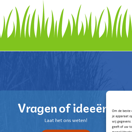
Vragen of ideeën?
Om de beste e
je apparaat o
Laat het ons weten!
wij gegevens 
geeft of uw t