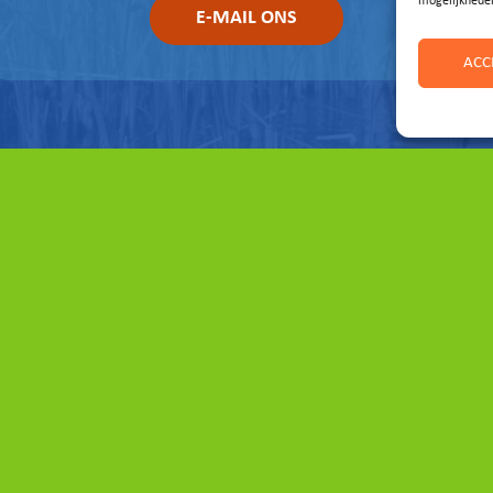
mogelijkhede
E-MAIL ONS
ACC
Direct naar