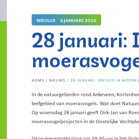
NIEUWS
6 JANUARI 2026
28 januari: I
moerasvoge
HOME
/
NIEUWS
/
28 JANUARI: INKIJKJE IN MOER
In de natuurgebieden rond Ankeveen, Kortenhoe
leefgebied van moerasvogels. Wat doet Natuu
Op woensdag 28 januari geeft Dirk-Jan van Roes
moerasvogelprojecten in de Oostelijke Vechtpl
Deze presentatie start om 19:30 uur in het ijsc