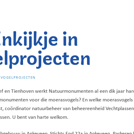
nkijkje in
lprojecten
ASVOGELPROJECTEN
f en Tienhoven werkt Natuurmonumenten al een dik jaar hard
rmonumenten voor die moerasvogels? En welke moerasvogels 
t, coördinator natuurbeheer van beheereenheid Vechtplassen, 
assen. U bent van harte welkom.
lubgebouw in Ankeveen, Stichts End 22a in Ankeveen. Parkeren 