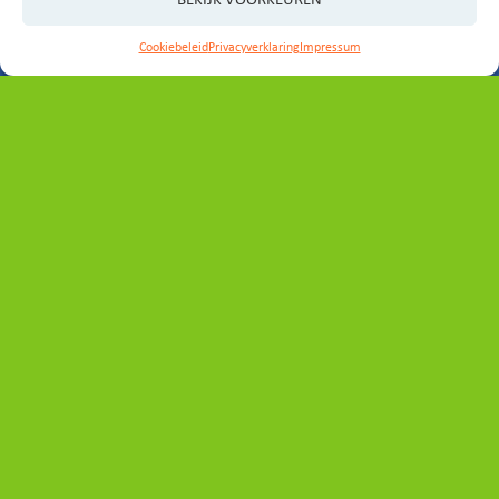
BEKIJK VOORKEUREN
Laat het ons weten!
Cookiebeleid
Privacyverklaring
Impressum
E-MAIL ONS
Contact