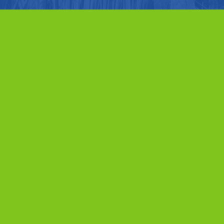
Contact
Heeft u vragen, ideeën of wilt u graag een afspraak
maken?
Neem even contact op met het programmabureau:
secretariaat_ovp@noord-holland.nl