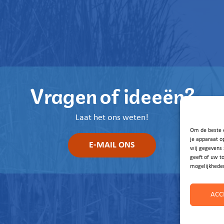
Vragen of ideeën?
Laat het ons weten!
Om de beste e
je apparaat o
E-MAIL ONS
wij gegevens 
geeft of uw t
mogelijkhede
ACC