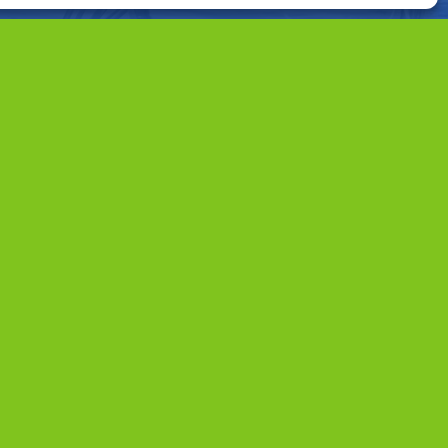
Partners
Provincie Noord-Holland
|
Provincie Utrecht
|
Gemeente Wijdemeren
|
Gemeente Stichtse Vecht
|
Gemeente Hilversum
|
Waternet
|
Waterschap Amstel, Gooi en Vecht
|
Plassenschap Loosdrecht e.o.
|
Regio Gooi en Vechtstreek
|
Natuurmonumenten
|