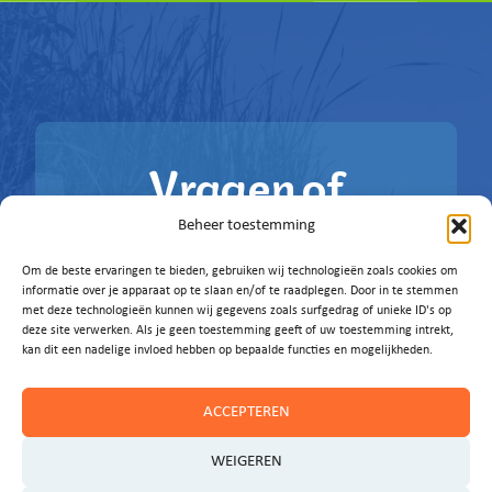
Vragen of
ideeën?
Beheer toestemming
Om de beste ervaringen te bieden, gebruiken wij technologieën zoals cookies om
Laat het ons weten!
informatie over je apparaat op te slaan en/of te raadplegen. Door in te stemmen
met deze technologieën kunnen wij gegevens zoals surfgedrag of unieke ID's op
deze site verwerken. Als je geen toestemming geeft of uw toestemming intrekt,
E-MAIL ONS
kan dit een nadelige invloed hebben op bepaalde functies en mogelijkheden.
ACCEPTEREN
WEIGEREN