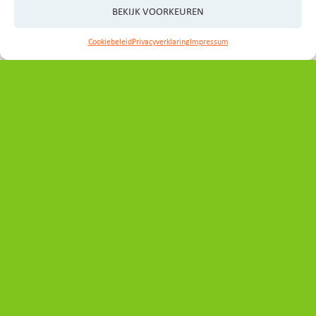
BEKIJK VOORKEUREN
Cookiebeleid
Privacyverklaring
Impressum
Contact
Heeft u vragen, ideeën of wilt u graag een afspraak
maken?
Neem even contact op met het programmabureau:
secretariaat_ovp@noord-holland.nl