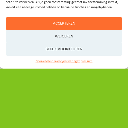
deze site verwerken. Als je geen toestemming geeft of uw toestemming intrekt,
Contact
kan dit een nadelige invloed hebben op bepaalde functies en mogelijkheden.
ACCEPTEREN
Heeft u vragen, ideeën of wilt u graag een afspraak
maken?
WEIGEREN
Neem even contact op met het programmabureau:
BEKIJK VOORKEUREN
secretariaat_ovp@noord-holland.nl
Cookiebeleid
Privacyverklaring
Impressum
Volg ons
Direct naar