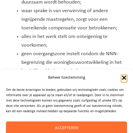
duurzaam wordt behouden;
waar sprake is van verwerving of andere
ingrijpende maatregelen, zorgt voor een
toereikende compensatie voor betrokkenen;
alles in het werk stelt om onteigening te
voorkomen;
geen overgangszone instelt rondom de NNN-
begrenzing die woningbouwontwikkeling in het
landelijk gebied verder belemmert;
Beheer toestemming
in het gebiedsproces van Kortenhoef Oost de
sanering van Groenewoud afrondt, inclusief
Om de beste ervaringen te bieden, gebruiken wij technologieën zoals cookies om
informatie over je apparaat op te slaan en/of te raadplegen. Door in te stemmen
het ophogen van de deklaag, volgens het
met deze technologieën kunnen wij gegevens zoals surfgedrag of unieke ID's op
besluit van uw college op 17 oktober 2024,
deze site verwerken. Als je geen toestemming geeft of uw toestemming intrekt,
kan dit een nadelige invloed hebben op bepaalde functies en mogelijkheden.
voordat de natuurrealisatie in de polder
Kortenhoef Oost plaatsvindt;
ACCEPTEREN
komende maand concrete afspraken met ons