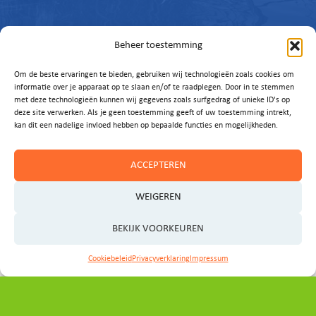
Beheer toestemming
Om de beste ervaringen te bieden, gebruiken wij technologieën zoals cookies om
informatie over je apparaat op te slaan en/of te raadplegen. Door in te stemmen
met deze technologieën kunnen wij gegevens zoals surfgedrag of unieke ID's op
deze site verwerken. Als je geen toestemming geeft of uw toestemming intrekt,
kan dit een nadelige invloed hebben op bepaalde functies en mogelijkheden.
ACCEPTEREN
Contact
WEIGEREN
Heeft u vragen, ideeën of wilt u graag een afspraak
BEKIJK VOORKEUREN
maken?
Cookiebeleid
Privacyverklaring
Impressum
Neem even contact op met het programmabureau:
secretariaat_ovp@noord-holland.nl