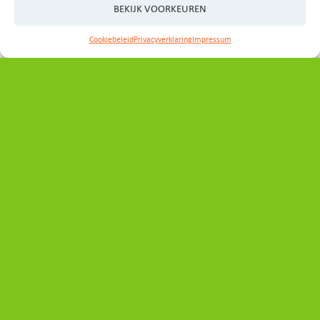
BEKIJK VOORKEUREN
Cookiebeleid
Privacyverklaring
Impressum
Contact
Heeft u vragen, ideeën of wilt u graag een afspraak
maken?
Neem even contact op met het programmabureau:
secretariaat_ovp@noord-holland.nl