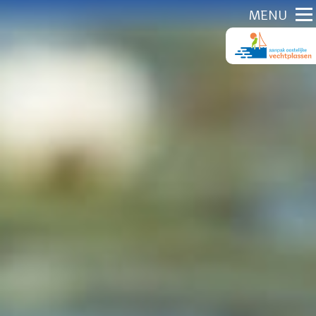
Direct
MENU
naar
content